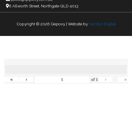
8 Allworth Street, Northgate QLD 4013
Copyright © 2026
Qepoxy
| Website by
Gordon Digital
«
‹
›
»
of
5