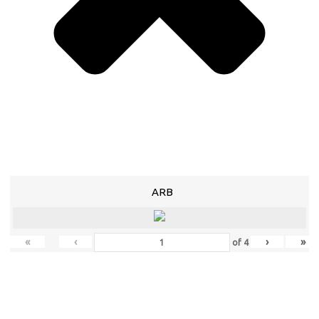
ARB
«
‹
›
»
of
4