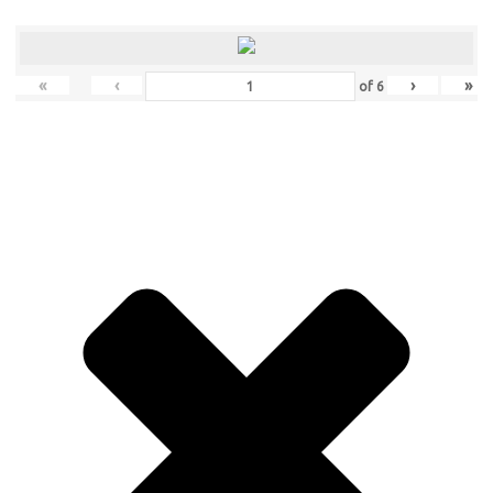
«
‹
›
»
of
6