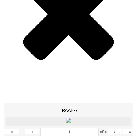
RAAF-2
«
‹
›
»
of
6