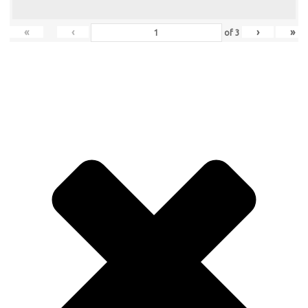
«
‹
›
»
of
3