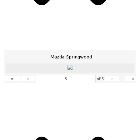
Mazda-Springwood
«
‹
›
»
of
5