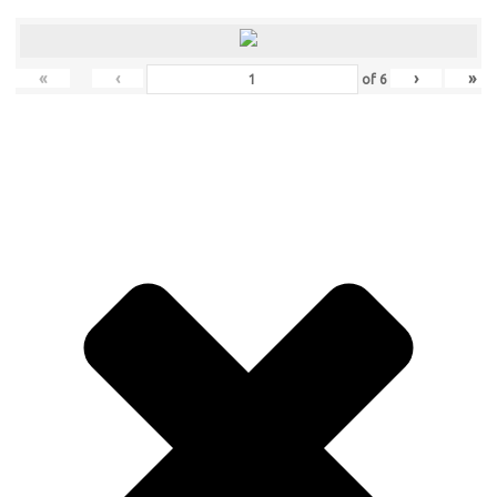
«
‹
›
»
of
6