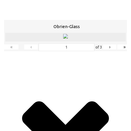
Obrien-Glass
«
‹
›
»
of
3