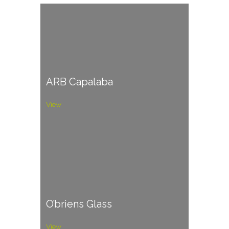
ARB Capalaba
View
O’briens Glass
View